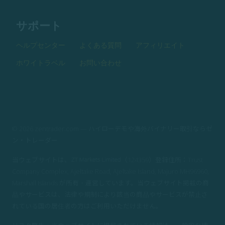
サポート
ヘルプセンター
よくある質問
アフィリエイト
ホワイトラベル
お問い合わせ
© 2026 zentrader.com — ハイローデモや海外バイナリー取引ならゼ
ン・トレーダー
当ウェブサイトは、
（124359）登録住所：Trust
Company Complex, Ajeltake Road, Ajeltake Island, Majuro MH96960,
Marshall Islands が所有・運営しています。当ウェブサイト掲載の商
品やサービスは、法律や規制により該当の商品やサービスが禁止さ
れている国の居住者の方はご利用いただけません。