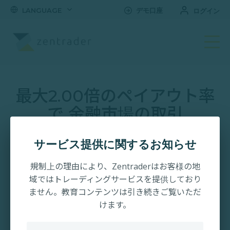
LANGUAGE
デモ口座
ログイン
取引口座を開設する
最大2.00倍のペイアウト率
で 金融市場の取引
日本向けに設計されたオンライン取引プラットフォーム。
サービス提供に関するお知らせ
登録・口座開設は数分で完了します。
規制上の理由により、Zentraderはお客様の地
域ではトレーディングサービスを提供しており
ません。教育コンテンツは引き続きご覧いただ
¥7,500キャッシュバック
けます。
最大2.00倍のペイアウト率