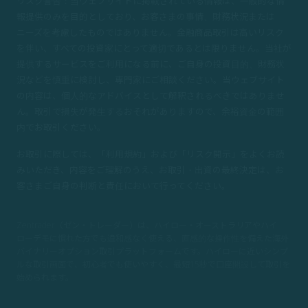
リスク警告：当ウェブサイトに掲載されている情報は、一般的な情
報提供のみを目的としており、お客さまの事情、財務状況または
ニーズを考慮したものではありません。金融商品取引は高いリスク
を伴い、すべての投資家にとって適切であるとは限りません。当社が
提供するサービスをご利用になる前に、ご自身の投資目的、財務状
況などを慎重に検討し、専門家にご相談ください。当ウェブサイト
の内容は、個人的なアドバイスとして解釈されるべきではありませ
ん。取引で損失が発生するおそれがありますので、余裕資金の範囲
内でお取引ください。
お取引に際しては、「利用規約」および「リスク開示」をよくお読
みいただき、内容をご理解のうえ、お取引・出資の最終決定は、お
客さまご自身の判断と責任において行ってください。
Zentrader（ゼン・トレーダー）は、ハイロー・オーストラリアやハイ
ローデモに慣れた方でも違和感なく使える、直感的な操作性を備えた海外
バイナリーオプション取引プラットフォームです。ハイローに近いシンプ
ルな取引画面で、初心者でも使いやすく、
最短15秒で口座開設して取引を
始められます。