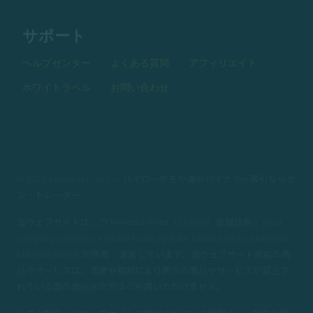
サポート
ヘルプセンター
よくある質問
アフィリエイト
ホワイトラベル
お問い合わせ
© 2026 zentrader.com — ハイローデモや海外バイナリー取引ならゼ
ン・トレーダー
当ウェブサイトは、
（124359）登録住所：Trust
Company Complex, Ajeltake Road, Ajeltake Island, Majuro MH96960,
Marshall Islands が所有・運営しています。当ウェブサイト掲載の商
品やサービスは、法律や規制により該当の商品やサービスが禁止さ
れている国の居住者の方はご利用いただけません。