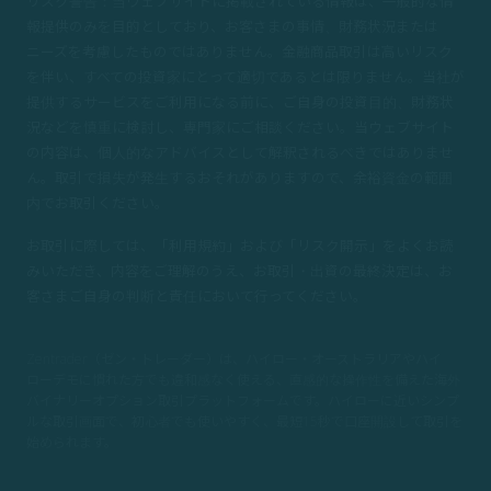
リスク警告：当ウェブサイトに掲載されている情報は、一般的な情
報提供のみを目的としており、お客さまの事情、財務状況または
ニーズを考慮したものではありません。金融商品取引は高いリスク
を伴い、すべての投資家にとって適切であるとは限りません。当社が
提供するサービスをご利用になる前に、ご自身の投資目的、財務状
況などを慎重に検討し、専門家にご相談ください。当ウェブサイト
の内容は、個人的なアドバイスとして解釈されるべきではありませ
ん。取引で損失が発生するおそれがありますので、余裕資金の範囲
内でお取引ください。
お取引に際しては、「利用規約」および「リスク開示」をよくお読
みいただき、内容をご理解のうえ、お取引・出資の最終決定は、お
客さまご自身の判断と責任において行ってください。
Zentrader（ゼン・トレーダー）は、ハイロー・オーストラリアやハイ
ローデモに慣れた方でも違和感なく使える、直感的な操作性を備えた海外
バイナリーオプション取引プラットフォームです。ハイローに近いシンプ
ルな取引画面で、初心者でも使いやすく、
最短15秒で口座開設して取引を
始められます。