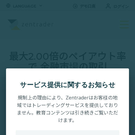
LANGUAGE
デモ口座
ログイン
取引口座を開設する
最大2.00倍のペイアウト率
で 金融市場の取引
日本向けに設計されたオンライン取引プラットフォーム。
サービス提供に関するお知らせ
登録・口座開設は数分で完了します。
規制上の理由により、Zentraderはお客様の地
域ではトレーディングサービスを提供しており
ません。教育コンテンツは引き続きご覧いただ
¥7,500キャッシュバック
けます。
最大2.00倍のペイアウト率