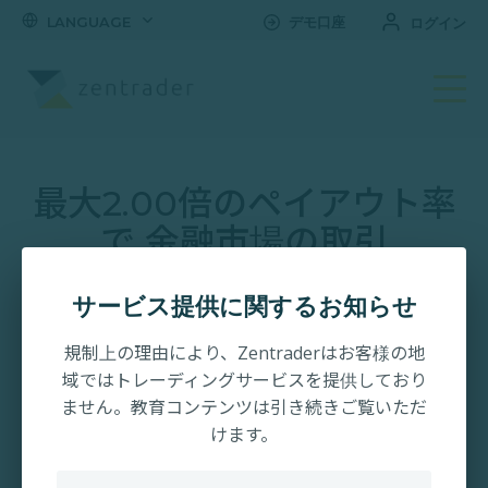
LANGUAGE
デモ口座
ログイン
取引口座を開設する
最大2.00倍のペイアウト率
で 金融市場の取引
日本向けに設計されたオンライン取引プラットフォーム。
サービス提供に関するお知らせ
登録・口座開設は数分で完了します。
規制上の理由により、Zentraderはお客様の地
域ではトレーディングサービスを提供しており
ません。教育コンテンツは引き続きご覧いただ
¥7,500キャッシュバック
けます。
最大2.00倍のペイアウト率