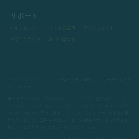
サポート
ヘルプセンター
よくある質問
アフィリエイト
ホワイトラベル
お問い合わせ
© 2026 zentrader.com — ハイローデモや海外バイナリー取引ならゼ
ン・トレーダー
当ウェブサイトは、
（124359）登録住所：Trust
Company Complex, Ajeltake Road, Ajeltake Island, Majuro MH96960,
Marshall Islands が所有・運営しています。当ウェブサイト掲載の商
品やサービスは、法律や規制により該当の商品やサービスが禁止さ
れている国の居住者の方はご利用いただけません。