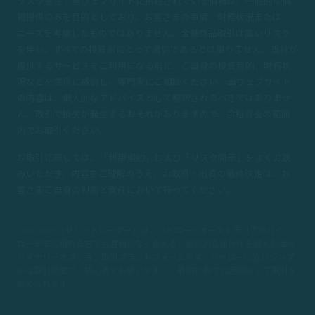
リスク警告：当ウェブサイトに掲載されている情報は、一般的な情
報提供のみを目的としており、お客さまの事情、財務状況または
ニーズを考慮したものではありません。金融商品取引は高いリスク
を伴い、すべての投資家にとって適切であるとは限りません。当社が
提供するサービスをご利用になる前に、ご自身の投資目的、財務状
況などを慎重に検討し、専門家にご相談ください。当ウェブサイト
の内容は、個人的なアドバイスとして解釈されるべきではありませ
ん。取引で損失が発生するおそれがありますので、余裕資金の範囲
内でお取引ください。
お取引に際しては、「利用規約」および「リスク開示」をよくお読
みいただき、内容をご理解のうえ、お取引・出資の最終決定は、お
客さまご自身の判断と責任において行ってください。
Zentrader（ゼン・トレーダー）は、ハイロー・オーストラリアやハイ
ローデモに慣れた方でも違和感なく使える、直感的な操作性を備えた海外
バイナリーオプション取引プラットフォームです。ハイローに近いシンプ
ルな取引画面で、初心者でも使いやすく、
最短15秒で口座開設して取引を
始められます。