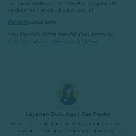
luar biasa, Zentrader menawarkan pengalaman
perdagangan terbaik di pasar saat ini
Klik disini
untuk login.
Atau bila anda belum memiliki akun Zentrader,
daftar dan klaim cashback anda hari ini!
DITULIS OLEH
Layanan Dukungan ZenTrader
Di ZenTrader, dukungan bukan hanya tentang menjawab
pertanyaan — tetapi juga membangun kepercayaan. Tim