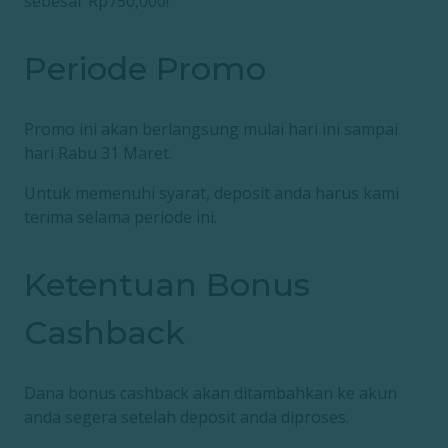
sebesar Rp750,000!
Periode Promo
Promo ini akan berlangsung mulai hari ini sampai
hari Rabu 31 Maret.
Untuk memenuhi syarat, deposit anda harus kami
terima selama periode ini.
Ketentuan Bonus
Cashback
Dana bonus cashback akan ditambahkan ke akun
anda segera setelah deposit anda diproses.