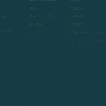
登録
取引画面
サービスガイド
取引方法
と連携し。
デモ口座
取引条件
ログイン
取引プラットフォーム
ゼン トレーダー取引時
間
取引ならゼン・トレーダー