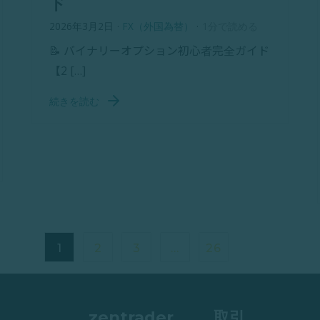
ド
2026年3月2日
·
FX（外国為替）
·
1分で読める
📝 バイナリーオプション初心者完全ガイド
【2 […]
続きを読む
1
2
3
…
26
zentrader
取引