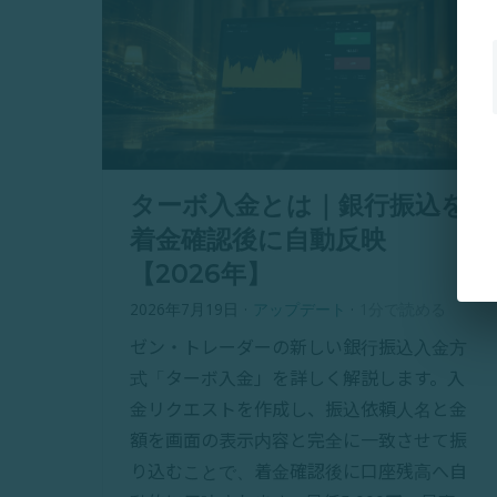
ターボ入金とは｜銀行振込を
着金確認後に自動反映
【2026年】
2026年7月19日
·
アップデート
·
1分で読める
ゼン・トレーダーの新しい銀行振込入金方
式「ターボ入金」を詳しく解説します。入
金リクエストを作成し、振込依頼人名と金
額を画面の表示内容と完全に一致させて振
り込むことで、着金確認後に口座残高へ自