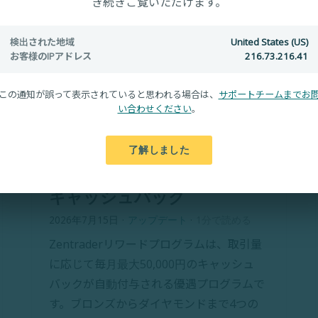
き続きご覧いただけます。
検出された地域
United States (US)
お客様のIPアドレス
216.73.216.41
この通知が誤って表示されていると思われる場合は、
サポートチームまでお
い合わせください
。
【2026年】ゼン・トレー
ダー リワードプログラム完
了解しました
全ガイド｜毎月最大10万円
キャッシュバック
2026年7月15日
·
アップデート
·
1分で読める
Zentraderリワードプログラムは、取引量
に応じて毎月最大50,000円のキャッシュ
バックが自動付与される優遇プログラムで
す。ブロンズからダイヤモンドまで4つの