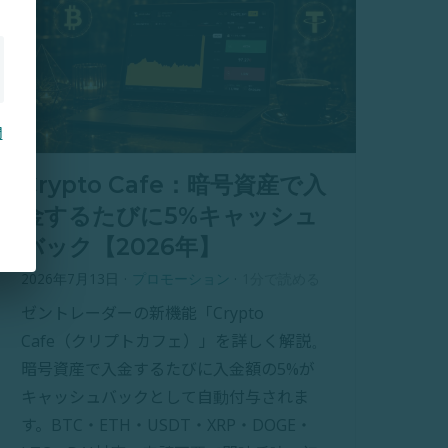
問
Crypto Cafe：暗号資産で入
金するたびに5%キャッシュ
バック【2026年】
2026年7月13日
·
プロモーション
·
1分で読める
ゼントレーダーの新機能「Crypto
Cafe（クリプトカフェ）」を詳しく解説。
暗号資産で入金するたびに入金額の5%が
キャッシュバックとして自動付与されま
す。BTC・ETH・USDT・XRP・DOGE・