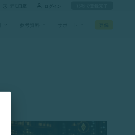
デモ口座
15秒で登録完了
ログイン
引
参考資料
サポート
登録