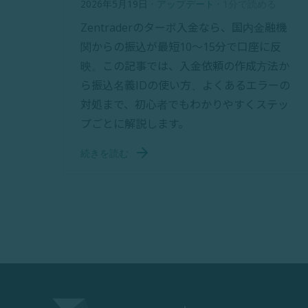
2026年5月19日
·
アップデート
·
1分で読める
Zentraderのターボ入金なら、国内金融機
関からの振込が最短10〜15分で口座に反
映。この記事では、入金依頼の作成方法か
ら振込名義IDの使い方、よくあるエラーの
対処まで、初心者でもわかりやすくステッ
プごとに解説します。
続きを読む