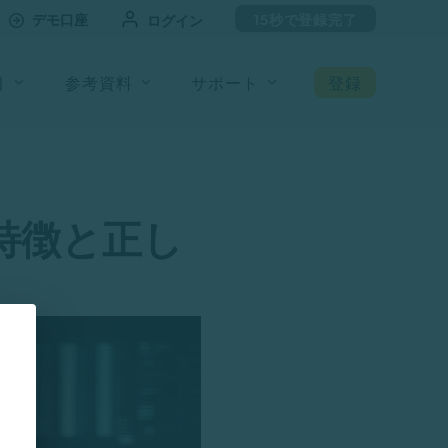
デモ口座
15秒で登録完了
ログイン
引
参考資料
サポート
登録
特徴と正し