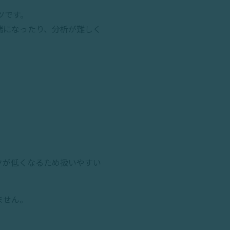
ツです。
端になったり、分析が難しく
クが低くなるため扱いやすい
ません。