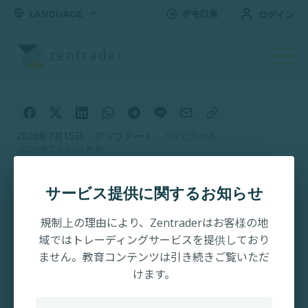
LANGUAGE
デモ口座
ログイン
2026年7月15日
·
アップデート
·
1分で読める
·
2026年7月30日更新
【2026年】ゼン・ト
サービス提供に関するお知らせ
レーダー リワードプロ
規制上の理由により、Zentraderはお客様の地
グラム完全ガイド｜毎
域ではトレーディングサービスを提供しており
月最大10万円キャッ
ません。教育コンテンツは引き続きご覧いただ
けます。
シュバック