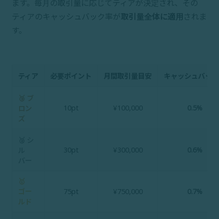
ます。毎月の取引量に応じてティアが決定され、その
ティアのキャッシュバック率が
取引量全体に適用
されま
す。
ティア
必要ポイント
月間取引量目安
キャッシュバック
🥉 ブ
10pt
¥100,000
0.5%
ロン
ズ
🥈 シ
30pt
¥300,000
0.6%
ル
バー
🥇
ゴー
75pt
¥750,000
0.7%
ルド