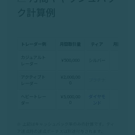
ク計算例
トレーダー例
月間取引量
ティア
月間キャッ
カジュアルト
¥500,000
¥
シルバー
レーダー
アクティブト
¥2,000,00
¥1
プラチナ
0
レーダー
ヘビートレー
¥5,000,00
ダイヤモ
¥4
0
ダー
ンド
※ 上記はキャッシュバック率のみの計算です。ティ
ア達成時の達成ボーナスは別途付与されます。