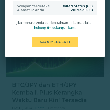
Wilayah terdeteksi
United States (US)
Edukasi
Promosi
Investasi
Forex
Alamat IP Anda
216.73.216.68
Uncategorized
Pasar Saham
Jika menurut Anda pemberitahuan ini keliru, silakan
hubungi tim dukungan kami
.
SAYA MENGERTI
BTC/JPY dan ETH/JPY
Kembali! Plus Kerangka
Waktu Baru Kini Tersedia
Okt 13, 2024
·
Berita
·
1 mnt baca