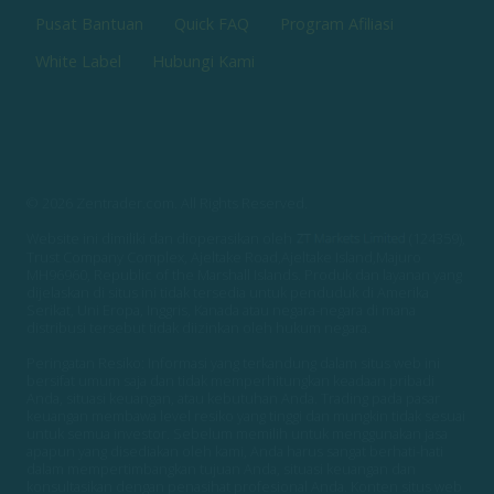
Pusat Bantuan
Quick FAQ
Program Afiliasi
White Label
Hubungi Kami
© 2026 Zentrader.com. All Rights Reserved.
Website ini dimiliki dan dioperasikan oleh
(124359),
Trust Company Complex, Ajeltake Road,Ajeltake Island,Majuro
MH96960, Republic of the Marshall Islands. Produk dan layanan yang
dijelaskan di situs ini tidak tersedia untuk penduduk di Amerika
Serikat, Uni Eropa, Inggris, Kanada atau negara-negara di mana
distribusi tersebut tidak diizinkan oleh hukum negara.
Peringatan Resiko: Informasi yang terkandung dalam situs web ini
bersifat umum saja dan tidak memperhitungkan keadaan pribadi
Anda, situasi keuangan, atau kebutuhan Anda. Trading pada pasar
keuangan membawa level resiko yang tinggi dan mungkin tidak sesuai
untuk semua investor. Sebelum memilih untuk menggunakan jasa
apapun yang disediakan oleh kami, Anda harus sangat berhati-hati
dalam mempertimbangkan tujuan Anda, situasi keuangan dan
konsultasikan dengan penasihat profesional Anda. Konten situs web