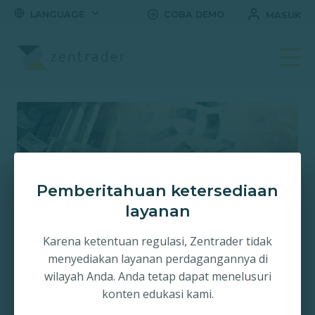
LANGUAGE
COBA DEMO
MASUK
BERITA
Pemberitahuan ketersediaan
Zentrader Indonesia: Pembaruan
layanan
Oktober 2024
Okt 13, 2024
·
2 mnt baca
Karena ketentuan regulasi, Zentrader tidak
menyediakan layanan perdagangannya di
Baca Artikel
wilayah Anda. Anda tetap dapat menelusuri
konten edukasi kami.
Semua
Update
Berita
Trading