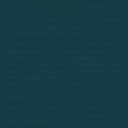
当ウェブサイトは、
（124359）登録住所：Trust
Company Complex, Ajeltake Road, Ajeltake Island, Majuro MH96960,
Marshall Islands が所有・運営しています。当ウェブサイト掲載の商
品やサービスは、法律や規制により該当の商品やサービスが禁止さ
れている国の居住者の方はご利用いただけません。
リスク警告：当ウェブサイトに掲載されている情報は、一般的な情
報提供のみを目的としており、お客さまの事情、財務状況または
ニーズを考慮したものではありません。金融商品取引は高いリスク
を伴い、すべての投資家にとって適切であるとは限りません。当社が
提供するサービスをご利用になる前に、ご自身の投資目的、財務状
況などを慎重に検討し、専門家にご相談ください。当ウェブサイト
の内容は、個人的なアドバイスとして解釈されるべきではありませ
ん。取引で損失が発生するおそれがありますので、余裕資金の範囲
内でお取引ください。
お取引に際しては、「利用規約」および「リスク開示」をよくお読
みいただき、内容をご理解のうえ、お取引・出資の最終決定は、お
客さまご自身の判断と責任において行ってください。