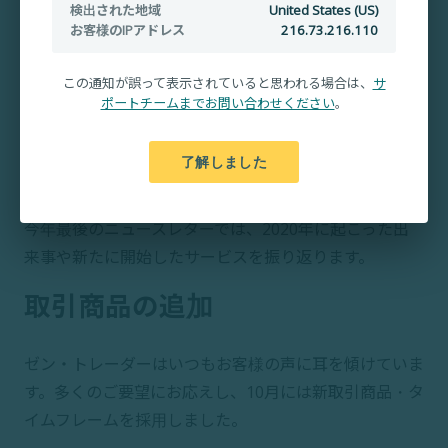
検出された地域
United States (US)
お客様のIPアドレス
216.73.216.110
この通知が誤って表示されていると思われる場合は、
サ
ポートチームまでお問い合わせください
。
2020年がようやく終わりますね！
了解しました
良いことも悪いこともたくさんあり、目まぐるしく過ぎ
た1年間。
今年最後のニュースレターでは、2020年に起こった出
来事や新たに開始したサービスを振り返ります。
取引商品の追加
ゼン・トレーダーはいつもお客様の声に耳を傾けていま
す。多くのご要望にお応えし、10月には新取引商品・タ
イムフレームを採用しました。