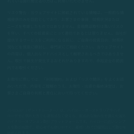
れている国の居住者の方はご利用いただけません。
リスク警告：当ウェブサイトに掲載されている情報は、一般的な情
報提供のみを目的としており、お客さまの事情、財務状況または
ニーズを考慮したものではありません。金融商品取引は高いリスク
を伴い、すべての投資家にとって適切であるとは限りません。当社が
提供するサービスをご利用になる前に、ご自身の投資目的、財務状
況などを慎重に検討し、専門家にご相談ください。当ウェブサイト
の内容は、個人的なアドバイスとして解釈されるべきではありませ
ん。取引で損失が発生するおそれがありますので、余裕資金の範囲
内でお取引ください。
お取引に際しては、「利用規約」および「リスク開示」をよくお読
みいただき、内容をご理解のうえ、お取引・出資の最終決定は、お
客さまご自身の判断と責任において行ってください。
Zentrader（ゼン・トレーダー）は、ハイロー・オーストラリアやハイ
ローデモに慣れた方でも違和感なく使える、直感的な操作性を備えた海外
バイナリーオプション取引プラットフォームです。ハイローに近いシンプ
ルな取引画面で、初心者でも使いやすく、
最短15秒で口座開設して取引を
始められます。