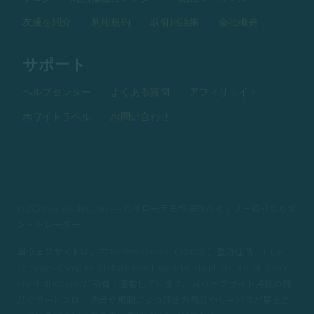
友達を紹介
利用規約
取引用語集
会社概要
サポート
ヘルプセンター
よくある質問
アフィリエイト
ホワイトラベル
お問い合わせ
© 2026 zentrader.com — ハイローデモや海外バイナリー取引ならゼ
ン・トレーダー
当ウェブサイトは、
（124359）登録住所：Trust
Company Complex, Ajeltake Road, Ajeltake Island, Majuro MH96960,
Marshall Islands が所有・運営しています。当ウェブサイト掲載の商
品やサービスは、法律や規制により該当の商品やサービスが禁止さ