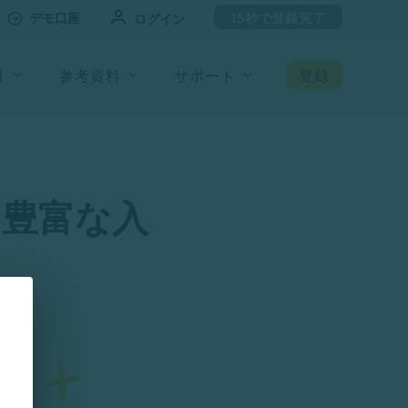
デモ口座
15秒で登録完了
ログイン
引
参考資料
サポート
登録
～豊富な入