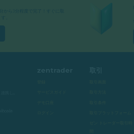
分から3分程度で完了！すぐに取
ます。
zentrader
取引
登録
取引画面
サービスガイド
取引方法
と連携し。
デモ口座
取引条件
ログイン
取引プラットフォーム
ゼン トレーダー取引時
間