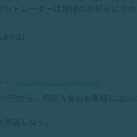
ゼントレーダーは皆様のお好みに合わ
。
入金方法】
ちら→
zentrader.com/ja/banking/
00円から。初回入金のお客様には50
お見逃しなく。