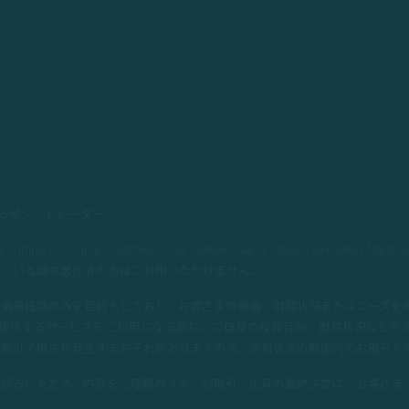
取引ならゼン・トレーダー
ompany Complex, Ajeltake Road, Ajeltake Island, Majuro MH9
れている国の居住者の方はご利用いただけません。
な情報提供のみを目的としており、お客さまの事情、財務状況またはニーズを
が提供するサービスをご利用になる前に、ご自身の投資目的、財務状況などを
。取引で損失が発生するおそれがありますので、余裕資金の範囲内でお取引く
お読みいただき、内容をご理解のうえ、お取引・出資の最終決定は、お客さま