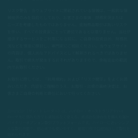
リスク警告：当ウェブサイトに掲載されている情報は、一般的な情
報提供のみを目的としており、お客さまの事情、財務状況または
ニーズを考慮したものではありません。金融商品取引は高いリスク
を伴い、すべての投資家にとって適切であるとは限りません。当社が
提供するサービスをご利用になる前に、ご自身の投資目的、財務状
況などを慎重に検討し、専門家にご相談ください。当ウェブサイト
の内容は、個人的なアドバイスとして解釈されるべきではありませ
ん。取引で損失が発生するおそれがありますので、余裕資金の範囲
内でお取引ください。
お取引に際しては、「利用規約」および「リスク開示」をよくお読
みいただき、内容をご理解のうえ、お取引・出資の最終決定は、お
客さまご自身の判断と責任において行ってください。
Zentrader（ゼン・トレーダー）は、ハイロー・オーストラリアやハイ
ローデモに慣れた方でも違和感なく使える、直感的な操作性を備えた海外
バイナリーオプション取引プラットフォームです。ハイローに近いシンプ
ルな取引画面で、初心者でも使いやすく、
最短15秒で口座開設して取引を
始められます。