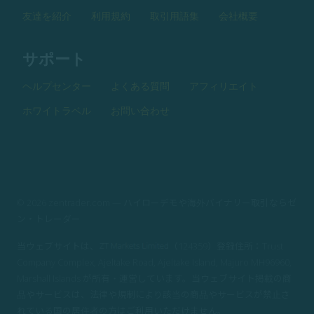
友達を紹介
利用規約
取引用語集
会社概要
サポート
ヘルプセンター
よくある質問
アフィリエイト
ホワイトラベル
お問い合わせ
© 2026 zentrader.com — ハイローデモや海外バイナリー取引ならゼ
ン・トレーダー
当ウェブサイトは、
（124359）登録住所：Trust
Company Complex, Ajeltake Road, Ajeltake Island, Majuro MH96960,
Marshall Islands が所有・運営しています。当ウェブサイト掲載の商
品やサービスは、法律や規制により該当の商品やサービスが禁止さ
れている国の居住者の方はご利用いただけません。