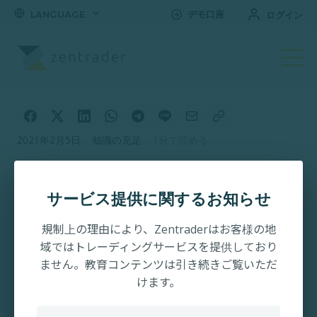
LANGUAGE
デモ口座
ログイン
2021年2月5日
·
知識の充足
·
1分で読める
バイナリートレードを
有利にすすめる取引開
サービス提供に関するお知らせ
始額は?
規制上の理由により、Zentraderはお客様の地
域ではトレーディングサービスを提供しており
ません。教育コンテンツは引き続きご覧いただ
けます。