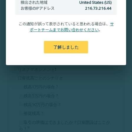
検出された地域
United States (US)
お客様のIPアドレス
216.73.216.44
この通知が誤って表示されていると思われる場合は、
サ
ポートチームまでお問い合わせください
。
了解しました
目次
リスクマネジメント❗
口座残高ごとのシナリオ
残高1万円の場合 ?
残高5万円の場合 ?
残高50万円の場合 ?
推奨残高 ?
取引の準備はできましたか？口座開設はここか
ら！?️