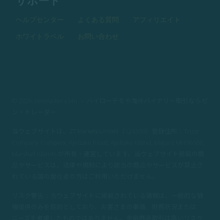
サポート
ヘルプセンター
よくある質問
アフィリエイト
ホワイトラベル
お問い合わせ
© 2026 zentrader.com — ハイローデモや海外バイナリー取引ならゼ
ン・トレーダー
当ウェブサイトは、
（124359）登録住所：Trust
Company Complex, Ajeltake Road, Ajeltake Island, Majuro MH96960,
Marshall Islands が所有・運営しています。当ウェブサイト掲載の商
品やサービスは、法律や規制により該当の商品やサービスが禁止さ
れている国の居住者の方はご利用いただけません。
リスク警告：当ウェブサイトに掲載されている情報は、一般的な情
報提供のみを目的としており、お客さまの事情、財務状況または
ニーズを考慮したものではありません。金融商品取引は高いリスク