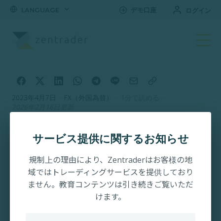
LANGUAGE
デモ口座
ログイン
2023年4月7日
·
FX（外国為替）
·
1分で読める
·
2026年2月16日更新
今週の経済指標カレン
サービス提供に関するお知らせ
ダー 4/10～4/16
規制上の理由により、Zentraderはお客様の地
域ではトレーディングサービスを提供しており
ません。教育コンテンツは引き続きご覧いただ
けます。