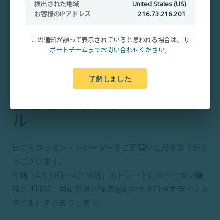
検出された地域
United States (US)
お客様のIPアドレス
216.73.216.201
この通知が誤って表示されていると思われる場合は、
サ
ポートチームまでお問い合わせください
。
了解しました
FIRE：早期引退と経済定期
自立を目指すライフスタイ
ル
日ごろからゼン・トレーダーをご愛顧いただきありがと
うございます。
今週（4月10日～4月16日）のトレードに欠かせない情
報と「FIRE：早期引退と経済定期自立を目指すライフス
タイル」をお送りします。