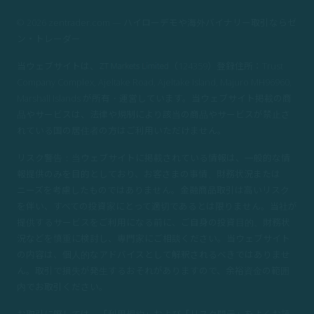
© 2026 zentrader.com — ハイローデモや海外バイナリー取引ならゼ
ン・トレーダー
当ウェブサイトは、
（124359）登録住所：Trust
Company Complex, Ajeltake Road, Ajeltake Island, Majuro MH96960,
Marshall Islands が所有・運営しています。当ウェブサイト掲載の商
品やサービスは、法律や規制により該当の商品やサービスが禁止さ
れている国の居住者の方はご利用いただけません。
リスク警告：当ウェブサイトに掲載されている情報は、一般的な情
報提供のみを目的としており、お客さまの事情、財務状況または
ニーズを考慮したものではありません。金融商品取引は高いリスク
を伴い、すべての投資家にとって適切であるとは限りません。当社が
提供するサービスをご利用になる前に、ご自身の投資目的、財務状
況などを慎重に検討し、専門家にご相談ください。当ウェブサイト
の内容は、個人的なアドバイスとして解釈されるべきではありませ
ん。取引で損失が発生するおそれがありますので、余裕資金の範囲
内でお取引ください。