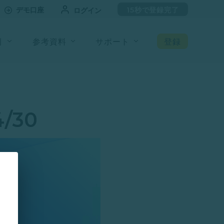
デモ口座
15秒で登録完了
ログイン
引
参考資料
サポート
登録
/30