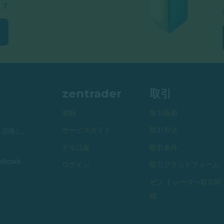
ます。
zentrader
取引
登録
取引画面
サービスガイド
取引方法
と連携し。
デモ口座
取引条件
ログイン
取引プラットフォーム
ゼン トレーダー取引時
間