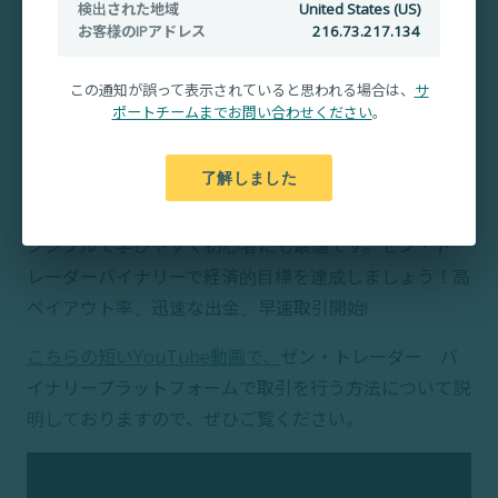
検出された地域
United States (US)
お客様のIPアドレス
216.73.217.134
この通知が誤って表示されていると思われる場合は、
サ
ポートチームまでお問い合わせください
。
了解しました
ゼン・トレーダーで楽しくフレンドリーにバイナリーオ
プション取引ができます。
シンプルで学びやすく初心者にも最適です。ゼン・ト
レーダーバイナリーで経済的目標を達成しましょう！高
ペイアウト率、迅速な出金、早速取引開始!
こちらの短いYouTube動画で、
ゼン・トレーダー バ
イナリープラットフォームで取引を行う方法について説
明しておりますので、ぜひご覧ください。
動
画