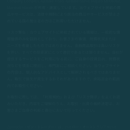
Company Complex, Ajeltake Road, Ajeltake Island, Majuro MH96960,
Marshall Islands が所有・運営しています。当ウェブサイト掲載の商
品やサービスは、法律や規制により該当の商品やサービスが禁止さ
れている国の居住者の方はご利用いただけません。
リスク警告：当ウェブサイトに掲載されている情報は、一般的な情
報提供のみを目的としており、お客さまの事情、財務状況または
ニーズを考慮したものではありません。金融商品取引は高いリスク
を伴い、すべての投資家にとって適切であるとは限りません。当社が
提供するサービスをご利用になる前に、ご自身の投資目的、財務状
況などを慎重に検討し、専門家にご相談ください。当ウェブサイト
の内容は、個人的なアドバイスとして解釈されるべきではありませ
ん。取引で損失が発生するおそれがありますので、余裕資金の範囲
内でお取引ください。
お取引に際しては、「利用規約」および「リスク開示」をよくお読
みいただき、内容をご理解のうえ、お取引・出資の最終決定は、お
客さまご自身の判断と責任において行ってください。
Zentrader（ゼン・トレーダー）は、ハイロー・オーストラリアやハイ