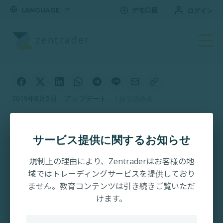
LANGUAGE
デモ口座
ログイン
2019年8月5日
·
アップデート
·
1分で読める
ビデオチュートリアル:
ゼン・トレーダーで取
サービス提供に関するお知らせ
引を行う方法
規制上の理由により、Zentraderはお客様の地
域ではトレーディングサービスを提供しており
ません。教育コンテンツは引き続きご覧いただ
けます。